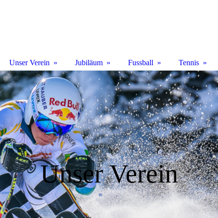
Unser Verein
Jubiläum
Fussball
Tennis
Unser Verein